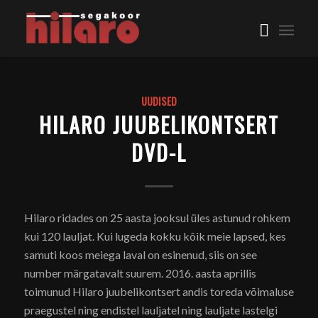
UUDISED
HILARO JUUBELIKONTSERT
DVD-L
Hilaro ridades on 25 aasta jooksul üles astunud rohkem
kui 120 lauljat. Kui lugeda kokku kõik meie lapsed, kes
samuti koos meiega laval on esinenud, siis on see
number märgatavalt suurem. 2016. aasta aprillis
toimunud Hilaro juubelikontsert andis toreda võimaluse
praegustel ning endistel lauljatel ning lauljate lastelgi