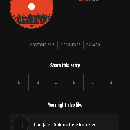
2.OCTOBER 2016
0 COMMENTS
BY
VAIDO
/
/
Share this entry
You might also like
Lauljale: jõuluootuse kontsert