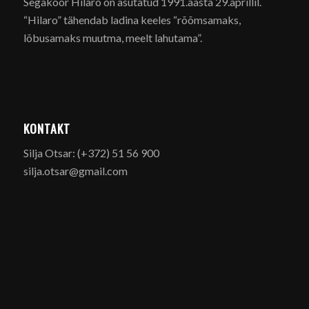
Segakoor Hilaro on asutatud 1991.aasta 29.aprillil.
“Hilaro” tähendab ladina keeles “rõõmsamaks,
lõbusamaks muutma, meelt lahutama”.
KONTAKT
Silja Otsar: (+372) 51 56 900
silja.otsar@gmail.com