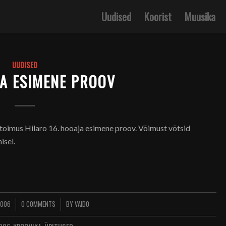
Uudised
Koorist
Muusika
UUDISED
JA ESIMENE PROOV
toimus Hilaro 16. hooaja esimene proov. Võimust võtsid
isel.
2006
0 COMMENTS
BY
VAIDO
/