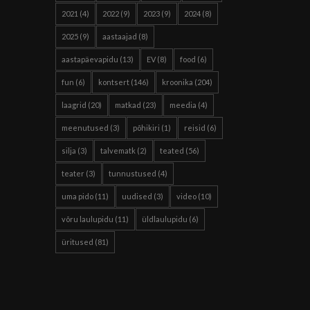
2021
(4)
2022
(9)
2023
(9)
2024
(8)
2025
(9)
aastaajad
(8)
aastapäevapidu
(13)
EV
(8)
food
(6)
fun
(6)
kontsert
(146)
kroonika
(204)
laagrid
(20)
matkad
(23)
meedia
(4)
meenutused
(3)
põhikiri
(1)
reisid
(6)
silja
(3)
talvematk
(2)
teated
(56)
teater
(3)
tunnustused
(4)
uma pido
(11)
uudised
(3)
video
(10)
võru laulupidu
(11)
üldlaulupidu
(6)
üritused
(81)