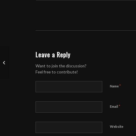
Leave a Reply
Teatrifestival Fääri saartel
Want to join the discussion?
Feel free to contribute!
*
Name
*
Email
Website