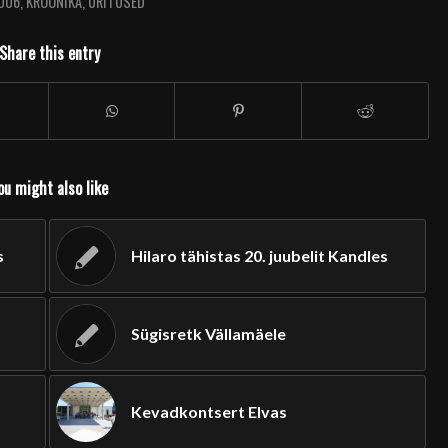
006
,
KROONIKA
,
ÜRITUSED
Share this entry
ou might also like
s
Hilaro tähistas 20. juubelit Kandles
Sügisretk Vällamäele
Kevadkontsert Elvas