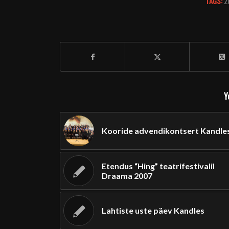
TAGS:
2
Y
Kooride advendikontsert Kandle
Etendus “Hing” teatrifestivalil
Draama 2007
Lahtiste uste päev Kandles