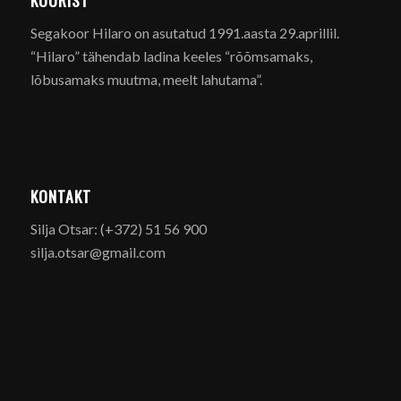
KOORIST
Segakoor Hilaro on asutatud 1991.aasta 29.aprillil.
“Hilaro” tähendab ladina keeles “rõõmsamaks,
lõbusamaks muutma, meelt lahutama”.
KONTAKT
Silja Otsar: (+372) 51 56 900
silja.otsar@gmail.com