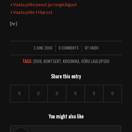
+Vaata pilte peost ja rongkäigust
+Vaata pilte Hilarost
[hr]
3.JUNE 2006
0 COMMENTS
BY
VAIDO
/
/
TAGS:
2006
,
KONTSERT
,
KROONIKA
,
VÕRU LAULUPIDU
Share this entry
You might also like