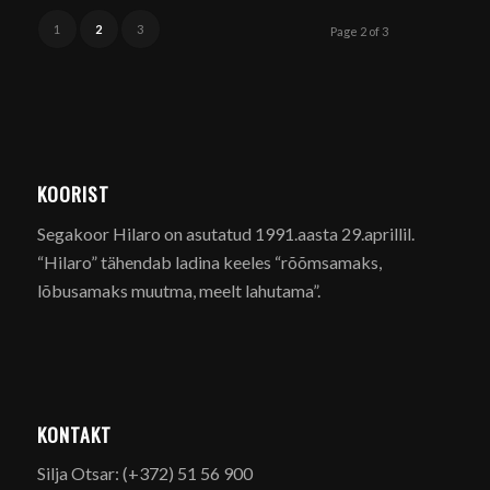
1
2
3
Page 2 of 3
KOORIST
Segakoor Hilaro on asutatud 1991.aasta 29.aprillil.
“Hilaro” tähendab ladina keeles “rõõmsamaks,
lõbusamaks muutma, meelt lahutama”.
KONTAKT
Silja Otsar: (+372) 51 56 900