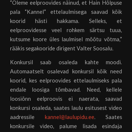
“Oleme eelproovides näinud, et Hain Hõlpuse
pala “Kannel” ettelaulmisega saavad kõik
koorid hästi hakkama. Selleks, et
eelproovidesse veel rohkem särtsu tuua,
kutsume koore üles laulmisel mõõtu võtma,”
rääkis segakooride dirigent Valter Soosalu.
Konkursil saab osaleda kahte moodi.
Automaatselt osalevad konkursil kõik need
koorid, kes eelproovides ettelaulmiseks pala
endale loosiga tõmbavad. Need, kellele
loosiõnn eelproovis ei naerata, saavad
konkursi osaleda, saates laulu esitusest video
aadressile
kannel@laulupidu.ee
. Saates
konkursile video, palume lisada esindaja