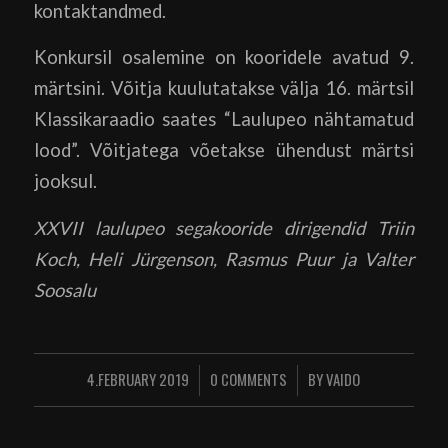
kontaktandmed.
Konkursil osalemine on kooridele avatud 9.
märtsini. Võitja kuulutatakse välja 16. märtsil
Klassikaraadio saates “Laulupeo nähtamatud
lood”. Võitjatega võetakse ühendust märtsi
jooksul.
XXVII laulupeo segakooride dirigendid Triin
Koch, Heli Jürgenson, Rasmus Puur ja Valter
Soosalu
4.FEBRUARY 2019
0 COMMENTS
BY
VAIDO
/
/