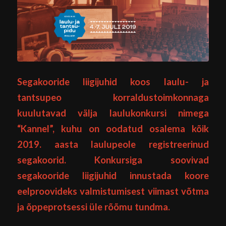
Segakooride liigijuhid koos laulu- ja
tantsupeo korraldustoimkonnaga
kuulutavad välja laulukonkursi nimega
“Kannel”, kuhu on oodatud osalema kõik
2019. aasta laulupeole registreerinud
segakoorid. Konkursiga soovivad
segakooride liigijuhid innustada koore
eelproovideks valmistumisest viimast võtma
ja õppeprotsessi üle rõõmu tundma.