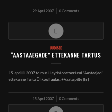
29.April 2007
/
0 Comments
UUDISED
“AASTAAEGADE” ETTEKANNE TARTUS
15. aprillil 2007 toimus Haydni oratooriumi "Aastaajad"
ettekanne Tartu Ülikooli aulas. +Vaata pilte [hr]
15.April 2007
/
0 Comments