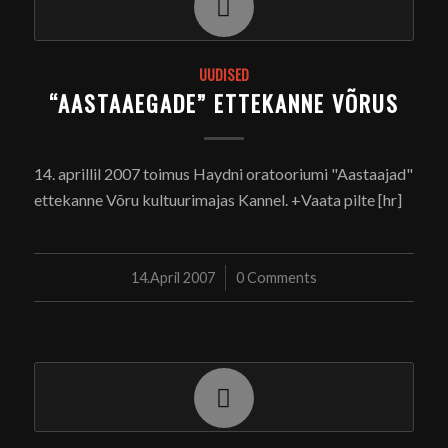
UUDISED
“AASTAAEGADE” ETTEKANNE VÕRUS
14. aprillil 2007 toimus Haydni oratooriumi "Aastaajad"
ettekanne Võru kultuurimajas Kannel. +Vaata pilte [hr]
14.April 2007
/
0 Comments