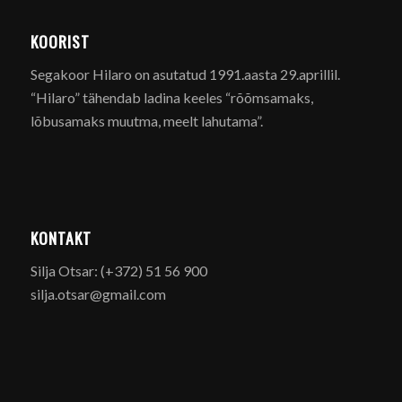
KOORIST
Segakoor Hilaro on asutatud 1991.aasta 29.aprillil.
“Hilaro” tähendab ladina keeles “rõõmsamaks,
lõbusamaks muutma, meelt lahutama”.
KONTAKT
Silja Otsar: (+372) 51 56 900
silja.otsar@gmail.com