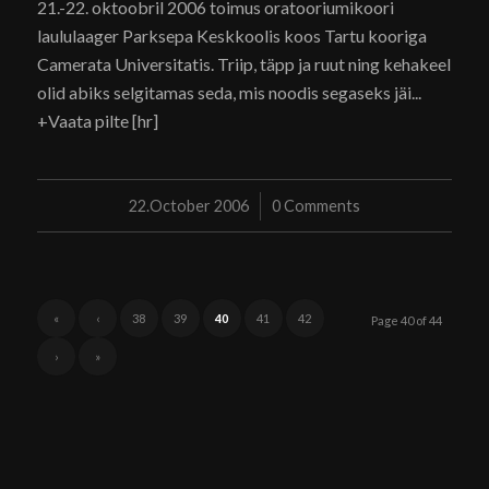
21.-22. oktoobril 2006 toimus oratooriumikoori
laululaager Parksepa Keskkoolis koos Tartu kooriga
Camerata Universitatis. Triip, täpp ja ruut ning kehakeel
olid abiks selgitamas seda, mis noodis segaseks jäi...
+Vaata pilte [hr]
22.October 2006
/
0 Comments
«
‹
38
39
40
41
42
Page 40 of 44
›
»