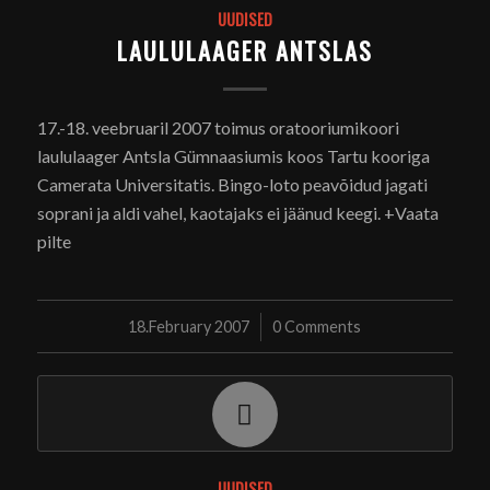
UUDISED
LAULULAAGER ANTSLAS
17.-18. veebruaril 2007 toimus oratooriumikoori
laululaager Antsla Gümnaasiumis koos Tartu kooriga
Camerata Universitatis. Bingo-loto peavõidud jagati
soprani ja aldi vahel, kaotajaks ei jäänud keegi. +Vaata
pilte
18.February 2007
/
0 Comments
UUDISED