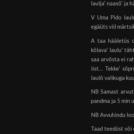
laulja’ naasõ’ ja
V Uma Pido laulu
egäüts viil märtsi
A taa hääletüs o
kõlava’ laulu’ täh
saa arvõsta ei ra
iist… Tekke’ sõpr
laulõ valikuga ku
NB Samast arvutis
pandma ja 5 min 
NB Avvuhindu loo
Taad teedüst või 