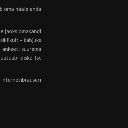
aab oma hääle anda
lle jaoks omakandi
iklikult – kahjuks
ud ankeeti suurema
uutuubi-disko (st
internetibrauseri