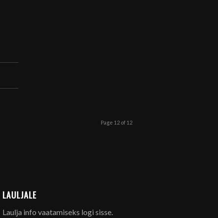
Page 12 of 12
LAULJALE
Laulja info vaatamiseks logi sisse.