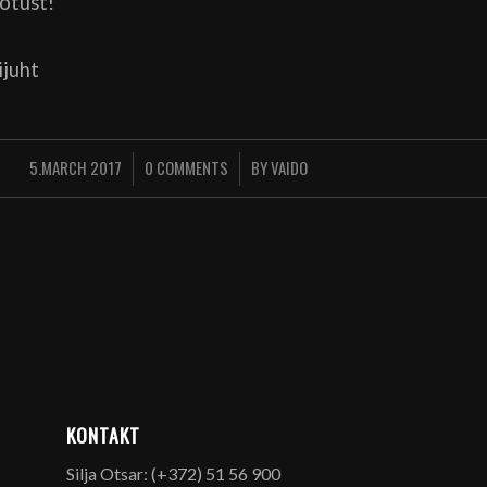
otust!
ijuht
5.MARCH 2017
0 COMMENTS
BY
VAIDO
/
/
KONTAKT
Silja Otsar: (+372) 51 56 900