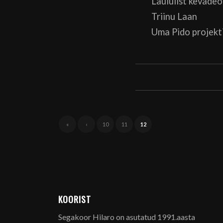
Laululist kevadeo
Triinu Laan
Uma Pido projekt
«
‹
10
11
12
KOORIST
Segakoor Hilaro on asutatud 1991.aasta