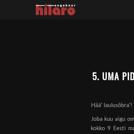
5. UMA PI
Hää’ laulusõbra’!
Joba kuu aigu om
kokko 9 Eesti m