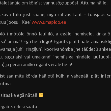
 hääletänüid om kõigist vannusõgruppõst. Aituma näile!
kava tulõ just sääne, nigu rahvas taht – tuusjaos 
kuu joosul. Kae’
www.umapido.ee
!
lõ-i mõtõld õnnõ lauljilõ, a egäle inemisele, kinkal
tsä’ omma’! Egä helü lugõ! Egäüts piät hääletämä isiklig
hvamaja juhi, ringijuhi, koorivanõmba jne täüdetü anke
u, sugulaisi vai umakandi inemiisiga hindäle juutuubi
un) ja perän andkõ egäüts eräle helü!
t saa mitu kõrda hääletä külh, a vahepääl piät inter
uutma.
sitas ka egä nätäl!
egäüts edesi saata!