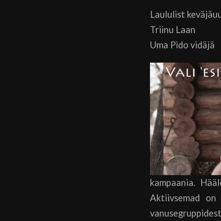
Laululist keväjäu
Triinu Laan
Uma Pido vidäjä
kampaania. Hääl
Aktiivsemad on 
vanusegruppidest.