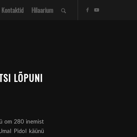
Kontaktid
Hilaarium
TSI LÕPUNI
nü om 280 inemist
Umal Pidol käünü