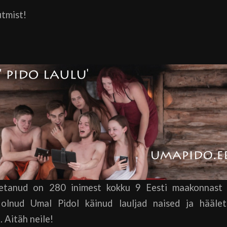
utmist!
etanud on 280 inimest kokku 9 Eesti maakonnast j
olnud Umal Pidol käinud lauljad naised ja häälet
 Aitäh neile!