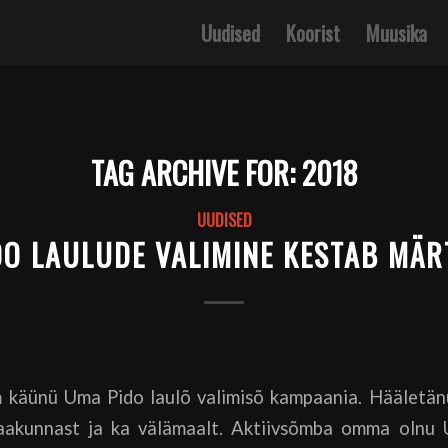
Uudised
Koorist
Muusika
TAG ARCHIVE FOR:
2018
UUDISED
DO LAULUDE VALIMINE KESTAB MÄR
 käünü Uma Pido laulõ valimisõ kampaania. Hääletä
aakunnast ja ka välämaalt. Aktiivsõmba omma olnu 