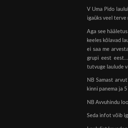
V Uma Pido lauluk
igaüks veel terve
Aga see hääletus 
keeles kõlavad la
ei saa me arvesta
grupi eest eest…
tutvuge laulude v
NB Samast arvuti
kinni panema ja 
NB Avvuhindu loos
Seda infot võib i