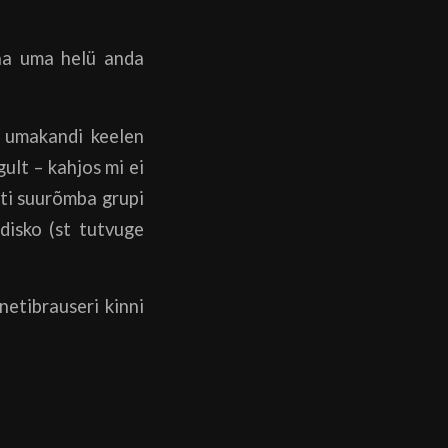
saa uma helü anda
õ umakandi keelen
ult – kahjos mi ei
eti suurõmba grupi
-disko (st tutvuge
netibrauseri kinni