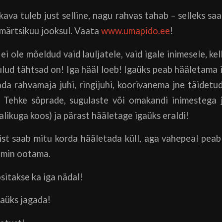
ava tuleb just selline, nagu rahvas tahab – selleks s
 märtsikuu jooksul. Vaata
www.umapido.ee
!
ei ole mõeldud vaid lauljatele, vaid igale inimesele, ke
ulud tähtsad on! Iga hääl loeb! Igaüks peab hääletama is
da rahvamaja juhi, ringijuhi, koorivanema jne täidet
 Tehke sõprade, sugulaste või omakandi inimestega j
alikuga koos) ja pärast hääletage igaüks eraldi!
st saab mitu korda hääletada küll, aga vahepeal peab 
5 min ootama.
itakse ka iga nädal!
gaüks jagada!